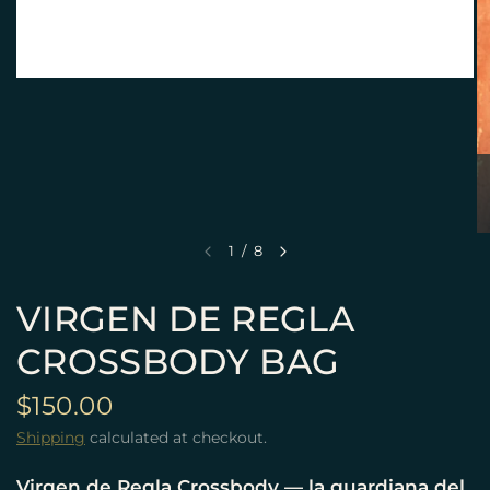
1
/
8
VIRGEN DE REGLA
CROSSBODY BAG
$150.00
Shipping
calculated at checkout.
Virgen de Regla Crossbody — la guardiana del