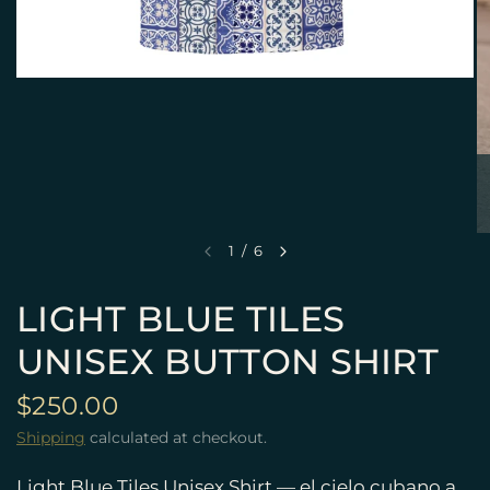
1
/
6
LIGHT BLUE TILES
UNISEX BUTTON SHIRT
$250.00
Shipping
calculated at checkout.
Light Blue Tiles Unisex Shirt — el cielo cubano a