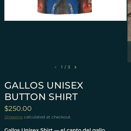
1
/
3
GALLOS UNISEX
BUTTON SHIRT
$250.00
Shipping
calculated at checkout.
Gallos Unisex Shirt — el canto del gallo